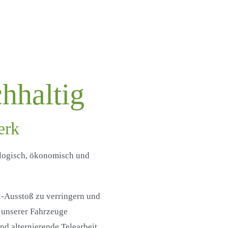
haltig
erk
ologisch, ökonomisch und
2-Ausstoß zu verringern und
 unserer Fahrzeuge
nd alternierende Telearbeit